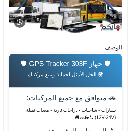
الوصف
🛡️ جهاز GPS Tracker 303F 🛡️
🌍 الحل الأمثل لحماية وتتبع مركبتك
🚗 متوافق مع جميع المركبات:
سيارات • شاحنات • دراجات نارية • معدات ثقيلة
(12V-24V) 🛴🛵🚗🚚