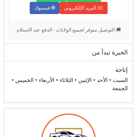
✉️ البريد الإلكتروني
🌐 فيسبوك
🚚 التوصيل متوفر لجميع الولايات - الدفع عند الاستلام
الخبرة تبدأ من
إتاحة
السبت • الأحد • الإثنين • الثلاثاء • الأربعاء • الخميس •
الجمعة