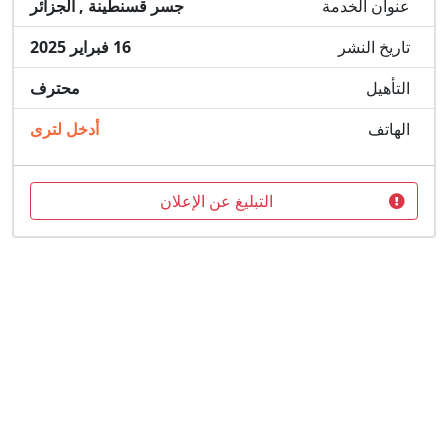
عنوان الخدمة
جسر قسنطينة , الجزائر
تاريخ النشر
16 فبراير 2025
التأهيل
محترف
الهاتف
أدخل لترى
التبليغ عن الإعلان